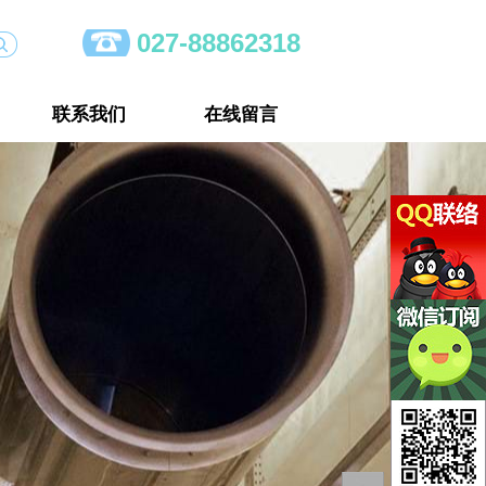
027-88862318
联系我们
在线留言