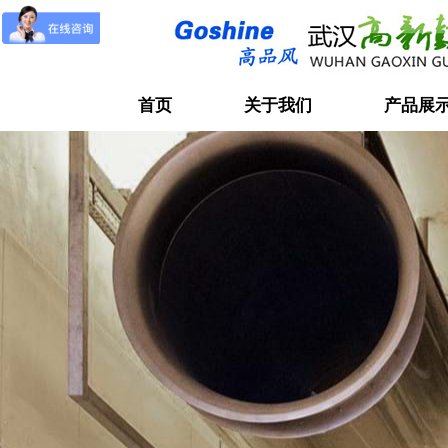
首页
关于我们
产品展